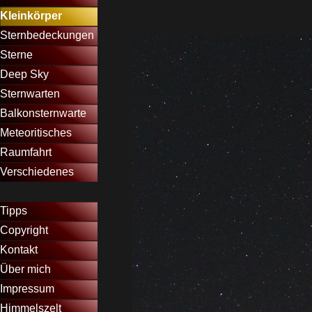
Kleinkörper
▼
Sternbedeckungen
Sterne
▼
Deep Sky
▼
Sternwarten
▼
Balkonsternwarte
▼
Meteoritisches
▼
Raumfahrt
▼
Verschiedenes
▼
Menütrennlinie 11
Tipps
Copyright
Kontakt
Über mich
Impressum
Himmelszelt