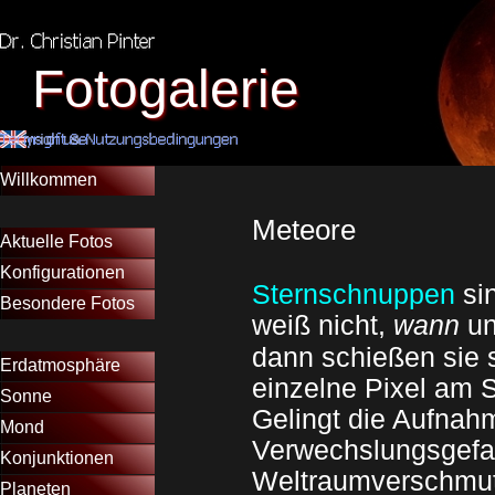
Direkt zum Seiteninhalt
Fotogalerie
Menü überspringen
Willkommen
Menütrennlinie 12
Meteore
Aktuelle Fotos
▼
Konfigurationen
▼
Sternschnuppen
si
Besondere Fotos
▼
weiß nicht,
wann
u
Menütrennlinie 10
dann schießen sie 
Erdatmosphäre
▼
einzelne Pixel am S
Sonne
▼
Gelingt die Aufnahm
Mond
▼
Verwechslungsgefa
Konjunktionen
Weltraumverschmutz
Planeten
▼