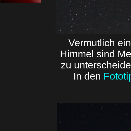
Vermutlich ei
Himmel sind
Met
zu unterscheide
I
n den
Fotot