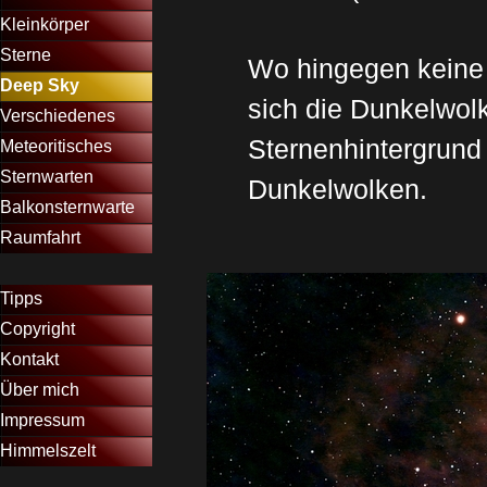
Kleinkörper
▼
Sterne
▼
Wo hingegen keine 
Deep Sky
▼
sich die Dunkelwol
Verschiedenes
▼
Sternenhintergrund
Meteoritisches
▼
Sternwarten
▼
Dunkelwolken.
Balkonsternwarte
▼
Raumfahrt
▼
Menütrennlinie 11
Tipps
Copyright
Kontakt
Über mich
Impressum
Himmelszelt