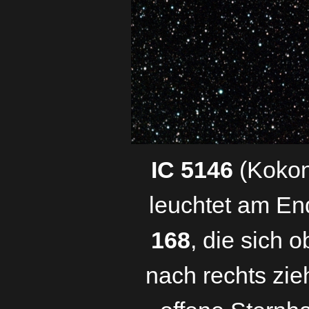
IC 5146
(Kokon
leuchtet am En
168
, die sich o
nach rechts zie