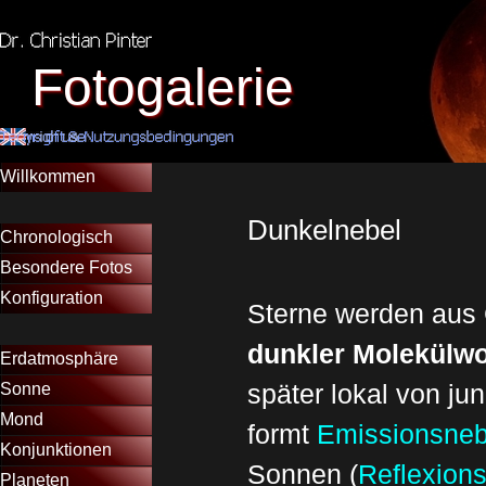
Direkt zum Seiteninhalt
Fotogalerie
Menü überspringen
Willkommen
Menütrennlinie 12
Dunkelnebel
Chronologisch
▼
Besondere Fotos
▼
Konfiguration
▼
Sterne werden aus 
Menütrennlinie 10
dunkler Molekülw
Erdatmosphäre
▼
Sonne
später lokal von j
▼
Mond
▼
formt
Emissionsneb
Konjunktionen
Sonnen (
Reflexion
Planeten
▼